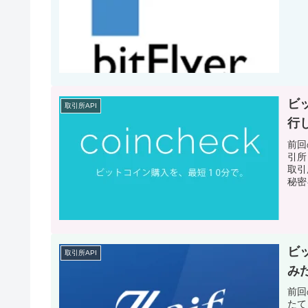
ビッ
取引所API
行
前回
引所
取引
秘密
ビ
取引所API
み
前回
たて