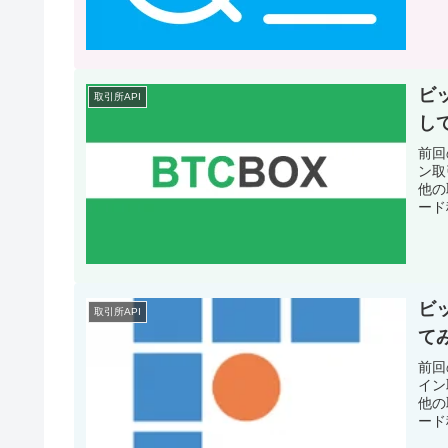
ビ
取引所API
し
前回
ン取
他の
ード
ビッ
取引所API
て
前回
イン
他の
ード