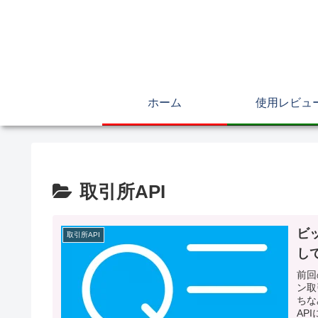
ホーム
使用レビュ
取引所API
ビ
取引所API
し
前回
ン取
ちな
AP