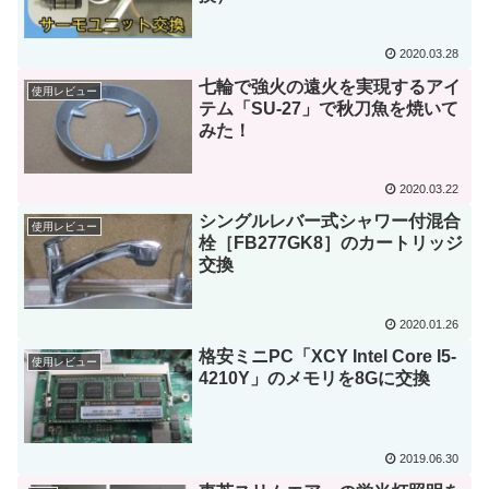
2020.03.28
七輪で強火の遠火を実現するアイ
使用レビュー
テム「SU-27」で秋刀魚を焼いて
みた！
2020.03.22
シングルレバー式シャワー付混合
使用レビュー
栓［FB277GK8］のカートリッジ
交換
2020.01.26
格安ミニPC「XCY Intel Core I5-
使用レビュー
4210Y」のメモリを8Gに交換
2019.06.30