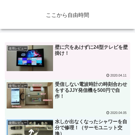
ここから自由時間
壁に穴をあけずに24型テレビを壁
使用レビュー
掛け！
2020.04.11
受信しない電波時計の時刻合わせ
使用レビュー
をするJJY発信機を500円で自
作！
2020.04.05
水しか出なくなったシャワーを自
使用レビュー
分で修理！（サーモユニット交
換）