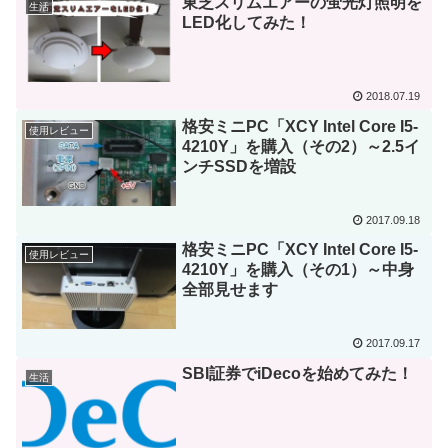
東芝スリムエアーの蛍光灯照明を
生活
LED化してみた！
2018.07.19
格安ミニPC「XCY Intel Core I5-
使用レビュー
4210Y」を購入（その2）～2.5イ
ンチSSDを増設
2017.09.18
格安ミニPC「XCY Intel Core I5-
使用レビュー
4210Y」を購入（その1）～中身
全部見せます
2017.09.17
SBI証券でiDecoを始めてみた！
生活